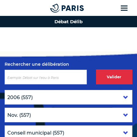
Débat Délib
Top of the page
Rechercher une délibération
Valider