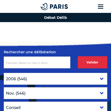
Débat Délib
Top of the page
Rechercher une délibération
Valider