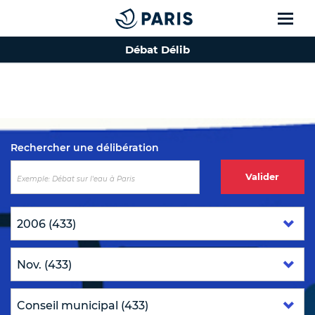
Débat Délib
Top of the page
Rechercher une délibération
Valider