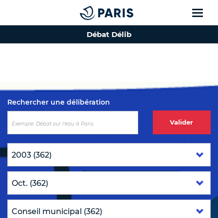
Débat Délib
Top of the page
Rechercher une délibération
Valider