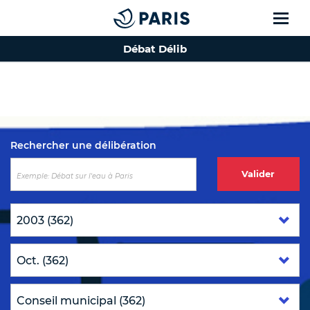
Débat Délib
Top of the page
Rechercher une délibération
Valider