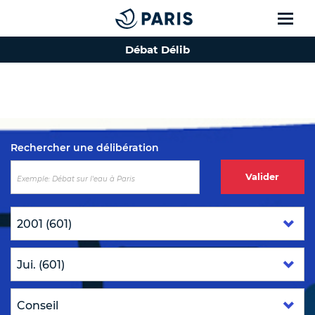
Débat Délib
Top of the page
Rechercher une délibération
Valider