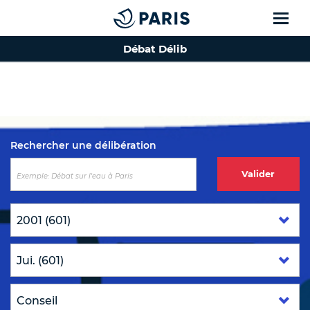
Débat Délib
Top of the page
Rechercher une délibération
Valider