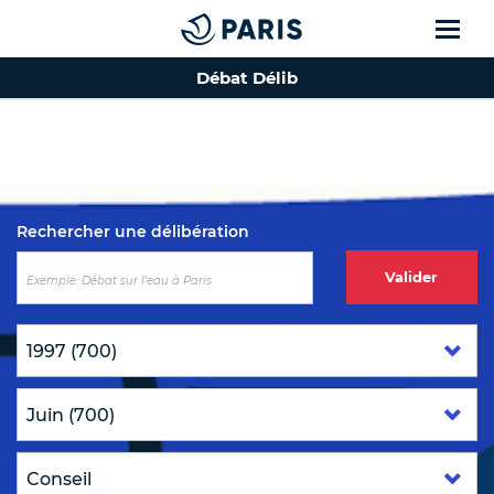
Débat Délib
Top of the page
Rechercher une délibération
Valider