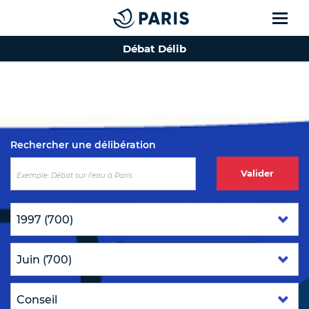
Débat Délib
Top of the page
Rechercher une délibération
Valider