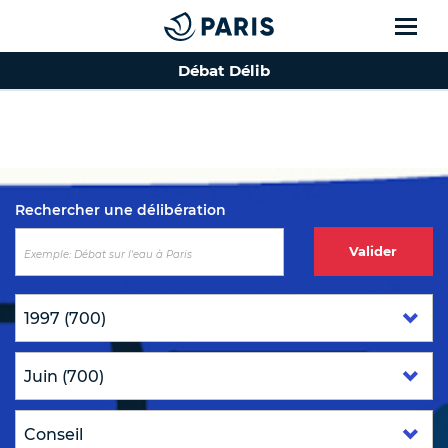
Débat Délib
Top of the page
Rechercher une délibération
Valider