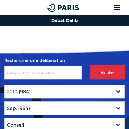
Débat Délib
Top of the page
Rechercher une délibération
Valider