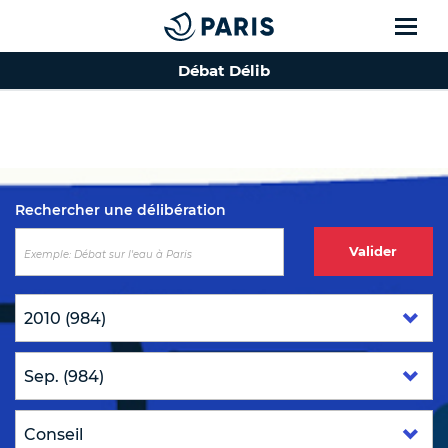
Débat Délib
Top of the page
Rechercher une délibération
Valider