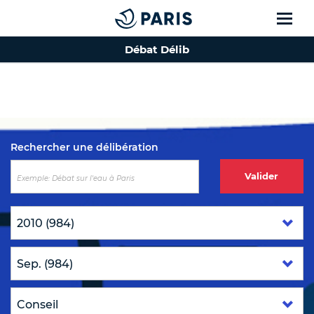
Débat Délib
Top of the page
Rechercher une délibération
Valider