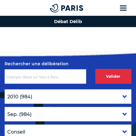
Débat Délib
Top of the page
Rechercher une délibération
Valider