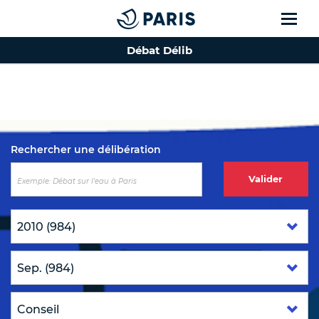
Débat Délib
Top of the page
Rechercher une délibération
Valider