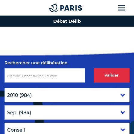
Débat Délib
Top of the page
Rechercher une délibération
Valider