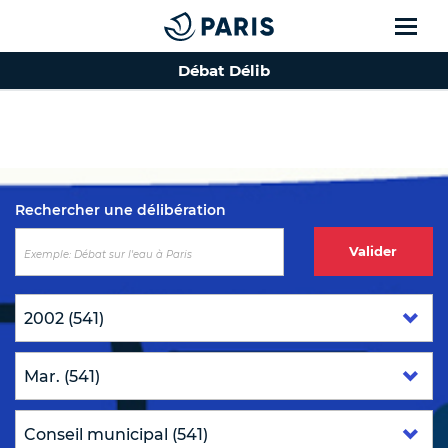
Débat Délib
Top of the page
Rechercher une délibération
Valider