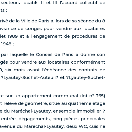
cteurs locatifs II et III l'accord collectif de
ts ;
vé de la Ville de Paris a, lors de sa séance du 8
délivrance de congés pour vendre aux locataires
uillet 1989 et à l'engagement de procédures de
 1948 ;
 par laquelle le Conseil de Paris a donné son
ongés pour vendre aux locataires conformément
989, six mois avant l'échéance des contrats de
 ?Lyautey-Suchet-Auteuil? et ?Lyautey-Suchet-
rte sur un appartement communal (lot n° 365)
nt relevé de géomètre, situé au quatrième étage
ue du Maréchal-Lyautey, ensemble immobilier ?
 entrée, dégagements, cinq pièces principales
l'avenue du Maréchal-Lyautey, deux WC, cuisine