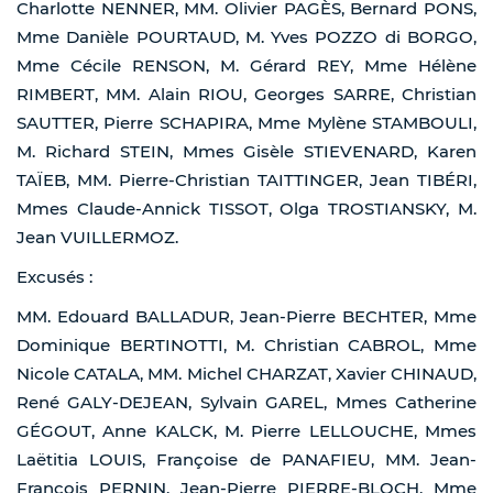
Charlotte NENNER, MM. Olivier PAGÈS, Bernard PONS,
Mme Danièle POURTAUD, M. Yves POZZO di BORGO,
Mme Cécile RENSON, M. Gérard REY, Mme Hélène
RIMBERT, MM. Alain RIOU, Georges SARRE, Christian
SAUTTER, Pierre SCHAPIRA, Mme Mylène STAMBOULI,
M. Richard STEIN, Mmes Gisèle STIEVENARD, Karen
TAÏEB, MM. Pierre-Christian TAITTINGER, Jean TIBÉRI,
Mmes Claude-Annick TISSOT, Olga TROSTIANSKY, M.
Jean VUILLERMOZ.
Excusés :
MM. Edouard BALLADUR, Jean-Pierre BECHTER, Mme
Dominique BERTINOTTI, M. Christian CABROL, Mme
Nicole CATALA, MM. Michel CHARZAT, Xavier CHINAUD,
René GALY-DEJEAN, Sylvain GAREL, Mmes Catherine
GÉGOUT, Anne KALCK, M. Pierre LELLOUCHE, Mmes
Laëtitia LOUIS, Françoise de PANAFIEU, MM. Jean-
François PERNIN, Jean-Pierre PIERRE-BLOCH, Mme