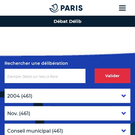
Débat Délib
Top of the page
Rechercher une délibération
Valider