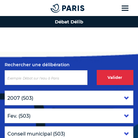
Débat Délib
Top of the page
Rechercher une délibération
Valider