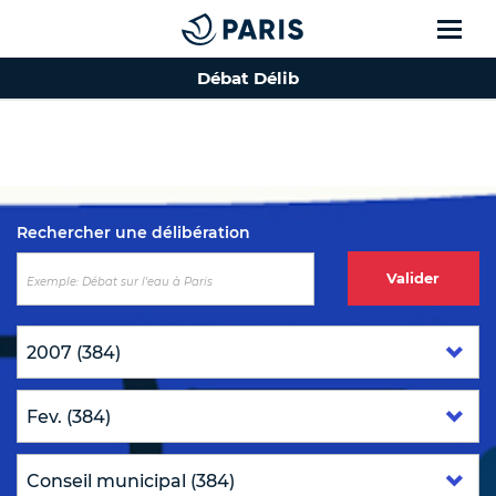
Débat Délib
Top of the page
Rechercher une délibération
Valider