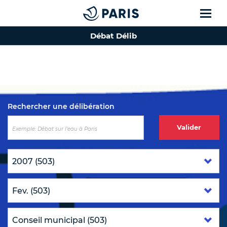
Débat Délib
Top of the page
Rechercher une délibération
Valider