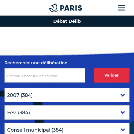
Débat Délib
Top of the page
Rechercher une délibération
Valider