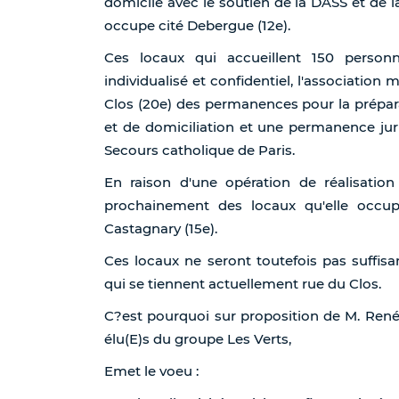
domicile avec le soutien de la DASS et de la
occupe cité Debergue (12e).
Ces locaux qui accueillent 150 person
individualisé et confidentiel, l'associatio
Clos (20e) des permanences pour la prépa
et de domiciliation et une permanence jur
Secours catholique de Paris.
En raison d'une opération de réalisatio
prochainement des locaux qu'elle occu
Castagnary (15e).
Ces locaux ne seront toutefois pas suffis
qui se tiennent actuellement rue du Clos.
C?est pourquoi sur proposition de M. Re
élu(E)s du groupe Les Verts,
Emet le voeu :