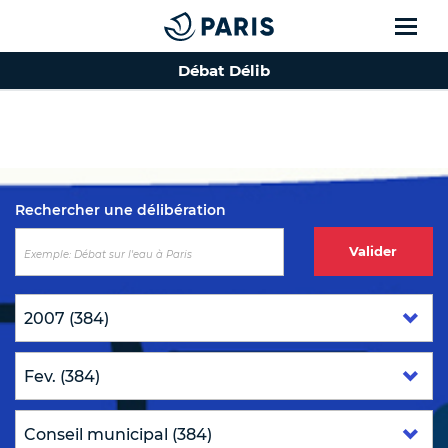
Débat Délib
Top of the page
Rechercher une délibération
Valider