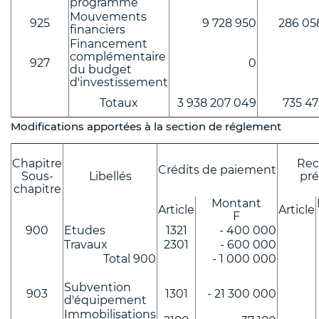
programme
Mouvements
925
9 728 950
286 05
financiers
Financement
complémentaire
927
0
du budget
d'investissement
Totaux
3 938 207 049
735 47
Modifications apportées à la section de réglement
Chapitre
Rec
Crédits de paiement
Sous-
Libellés
pr
chapitre
Montant
Article
Article
F
900
Etudes
1321
- 400 000
Travaux
2301
- 600 000
Total 900
- 1 000 000
Subvention
903
1301
- 21 300 000
d'équipement
Immobilisations