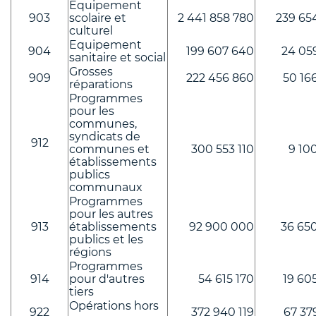
Equipement
903
scolaire et
2 441 858 780
239 65
culturel
Equipement
904
199 607 640
24 05
sanitaire et social
Grosses
909
222 456 860
50 16
réparations
Programmes
pour les
communes,
syndicats de
912
communes et
300 553 110
9 10
établissements
publics
communaux
Programmes
pour les autres
913
établissements
92 900 000
36 65
publics et les
régions
Programmes
914
pour d'autres
54 615 170
19 60
tiers
Opérations hors
922
372 940 119
67 37