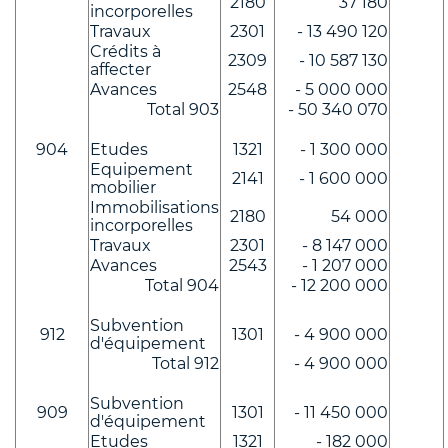
2180
37 180
incorporelles
Travaux
2301
- 13 490 120
Crédits à
2309
- 10 587 130
affecter
Avances
2548
- 5 000 000
Total 903
- 50 340 070
904
Etudes
1321
- 1 300 000
Equipement
2141
- 1 600 000
mobilier
Immobilisations
2180
54 000
incorporelles
Travaux
2301
- 8 147 000
Avances
2543
- 1 207 000
Total 904
- 12 200 000
Subvention
912
1301
- 4 900 000
d'équipement
Total 912
- 4 900 000
Subvention
909
1301
- 11 450 000
d'équipement
Etudes
1321
- 182 000