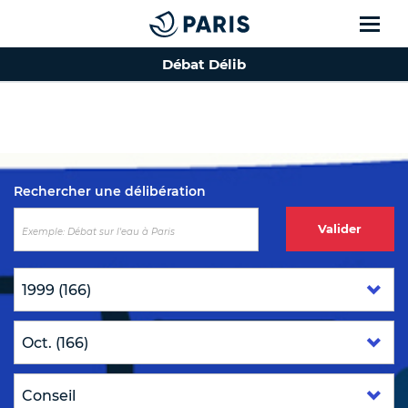
Débat Délib
Top of the page
Rechercher une délibération
Valider