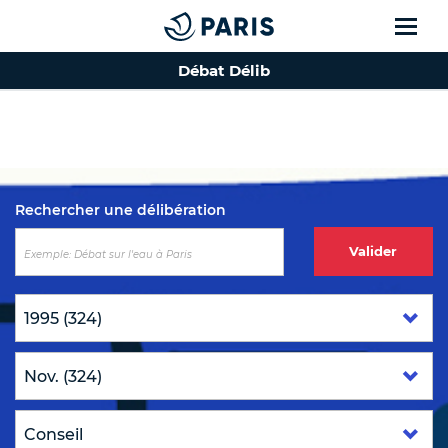
Débat Délib
Top of the page
Rechercher une délibération
Valider