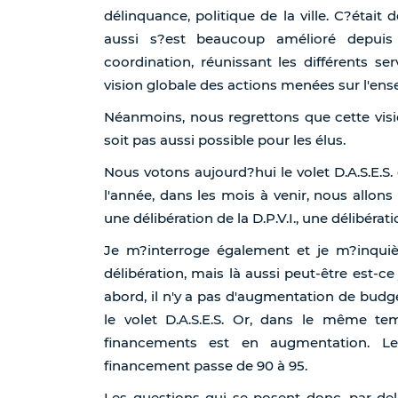
délinquance, politique de la ville. C?était
aussi s?est beaucoup amélioré depui
coordination, réunissant les différents 
vision globale des actions menées sur l'ense
Néanmoins, nous regrettons que cette visi
soit pas aussi possible pour les élus.
Nous votons aujourd?hui le volet D.A.S.E.S.
l'année, dans les mois à venir, nous allons v
une délibération de la D.P.V.I., une délibératio
Je m?interroge également et je m?inquiè
délibération, mais là aussi peut-être est-c
abord, il n'y a pas d'augmentation de budg
le volet D.A.S.E.S. Or, dans le même tem
financements est en augmentation. L
financement passe de 90 à 95.
Les questions qui se posent donc, par-de