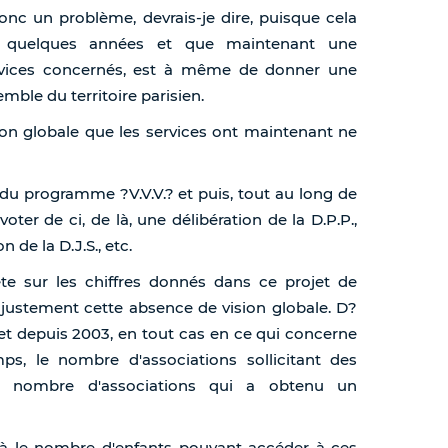
 donc un problème, devrais-je dire, puisque cela
s quelques années et que maintenant une
services concernés, est à même de donner une
mble du territoire parisien.
on globale que les services ont maintenant ne
 du programme ?V.V.V.? et puis, tout au long de
oter de ci, de là, une délibération de la D.P.P.,
n de la D.J.S., etc.
te sur les chiffres donnés dans ce projet de
e justement cette absence de vision globale. D?
et depuis 2003, en tout cas en ce qui concerne
ps, le nombre d'associations sollicitant des
e nombre d'associations qui a obtenu un
là le nombre d'enfants pouvant accéder à ces