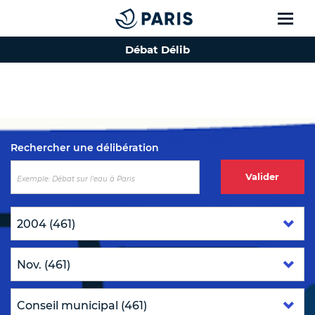
Débat Délib
Top of the page
Rechercher une délibération
Valider