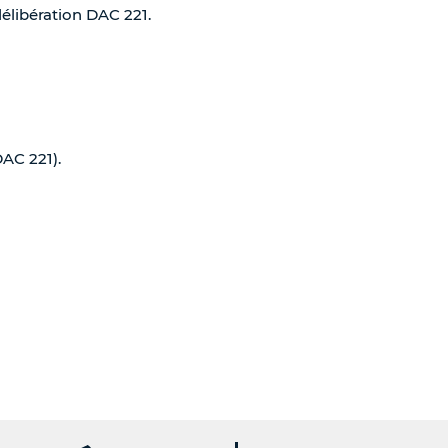
délibération DAC 221.
DAC 221).