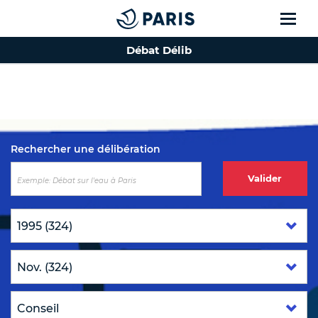
Débat Délib
Top of the page
Rechercher une délibération
Valider