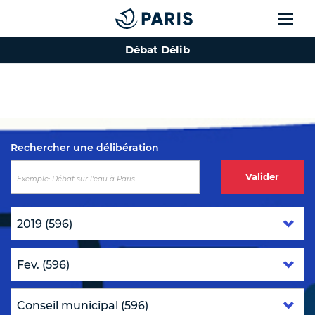
Débat Délib
Top of the page
Rechercher une délibération
Valider