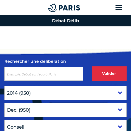
Débat Délib
Top of the page
Rechercher une délibération
Valider