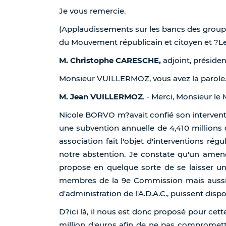
Je vous remercie.
(Applaudissements sur les bancs des groupe
du Mouvement républicain et citoyen et ?Le
M. Christophe CARESCHE,
adjoint, président
Monsieur VUILLERMOZ, vous avez la parole
M. Jean VUILLERMOZ
. - Merci, Monsieur le 
Nicole BORVO m?avait confié son interventio
une subvention annuelle de 4,410 millions 
association fait l'objet d'interventions ré
notre abstention. Je constate qu'un amend
propose en quelque sorte de se laisser u
membres de la 9e Commission mais aussi 
d'administration de l'A.D.A.C., puissent di
D?ici là, il nous est donc proposé pour cett
million d'euros afin de ne pas compromett