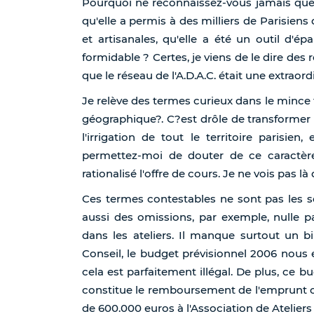
Pourquoi ne reconnaissez-vous jamais que l'
qu'elle a permis à des milliers de Parisiens 
et artisanales, qu'elle a été un outil d'ép
formidable ? Certes, je viens de le dire de
que le réseau de l'A.D.A.C. était une extraor
Je relève des termes curieux dans le mince
géographique?. C?est drôle de transformer 
l'irrigation de tout le territoire parisien
permettez-moi de douter de ce caractèr
rationalisé l'offre de cours. Je ne vois pas l
Ces termes contestables ne sont pas les seu
aussi des omissions, par exemple, nulle pa
dans les ateliers. Il manque surtout un b
Conseil, le budget prévisionnel 2006 nous 
cela est parfaitement illégal. De plus, ce b
constitue le remboursement de l'emprunt org
de 600.000 euros à l'Association de Ateliers