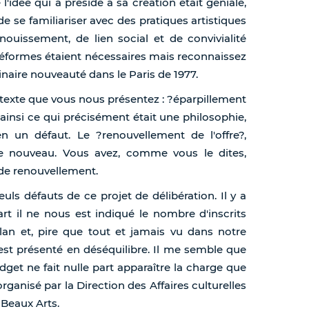
idée qui a présidé à sa création était géniale,
de se familiariser avec des pratiques artistiques
anouissement, de lien social et de convivialité
s réformes étaient nécessaires mais reconnaissez
dinaire nouveauté dans le Paris de 1977.
 texte que vous nous présentez : ?éparpillement
ainsi ce qui précisément était une philosophie,
, en un défaut. Le ?renouvellement de l'offre?,
e nouveau. Vous avez, comme vous le dites,
à de renouvellement.
ls défauts de ce projet de délibération. Il y a
rt il ne nous est indiqué le nombre d'inscrits
ilan et, pire que tout et jamais vu dans notre
est présenté en déséquilibre. Il me semble que
udget ne fait nulle part apparaître la charge que
anisé par la Direction des Affaires culturelles
 Beaux Arts.