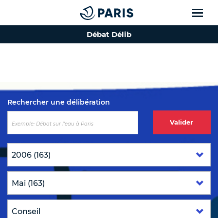
Débat Délib
Top of the page
Rechercher une délibération
Valider